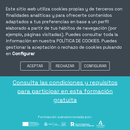
Mi cuenta
Este sitio web utiliza cookies propias y de terceros con
Contacto
finalidades analíticas y para ofrecerte contenidos
adaptados a tus preferencias en base a un perfil
elaborado a partir de tus hábitos de navegación (por
ejemplo, páginas visitadas). Puedes consultar toda la
información en nuestra
POLÍTICA DE COOKIES
. Puedes
Formación gratuita adaptada
gestionar la aceptación o rechazo de cookies pulsando
a tus necesidades
en
Configurar
ACEPTAR
RECHAZAR
CONFIGURAR
TE FORMAMOS PARA QUE CONSIGAS TU OBJETIVO
Consulta las condiciones y requisitos
para participar en esta formación
gratuita
Formación subvencionada por: